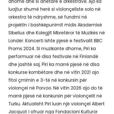
dhome dhe si anëtare e orkestrave. Ajo ka
luajtur shumë herë si violonçeliste solo në
orkestra të ndryshme, së fundmi në
projektin i bashkëpunimit midis Akademisë
Sibelius dhe Kolegjit Mbretëror të Muzikës në
Londër. Koncerti ishte pjesë e festivalit BBC
Proms 2024. Si muzikante dhome, Piri ka
performuar në disa festivale në Finlandë
dhe jashtë saj. Piri ka marrë pjesë në disa
konkurse kombëtare dhe në vitin 2021 ajo
fitoi çmimin e 3-të në konkursin për
violonçel në Porvoo. Në vitin 2026 ajo do të
marrë pjesë në konkursin për violonçelit në
Turku. Aktualisht Piri luan një violonçel Albert
Jacquot i ofruar nga Fondacioni Kulturor