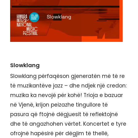
Slowklang
Slowklang përfaqëson gjeneratën më të re
të muzikantëve jazz – dhe ndjek një credon:
muzika ka nevojë për kohë! Trioja e bazuar
në Vjenë, krijon peizazhe tingullore të
pasura që ftojnë dëgjuesit të reflektojnë
dhe të angazhohen vërtet. Koncertet e tyre
ofrojnë hapësirë për dëgjim të thellë,