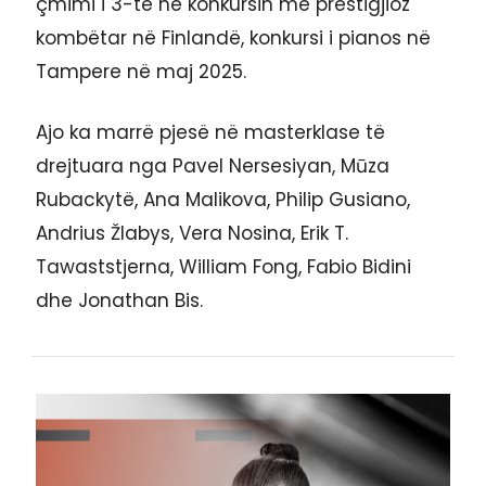
çmimi i 3-të në konkursin më prestigjioz
kombëtar në Finlandë, konkursi i pianos në
Tampere në maj 2025.
Ajo ka marrë pjesë në masterklase të
drejtuara nga Pavel Nersesiyan, Mūza
Rubackytë, Ana Malikova, Philip Gusiano,
Andrius Žlabys, Vera Nosina, Erik T.
Tawaststjerna, William Fong, Fabio Bidini
dhe Jonathan Bis.