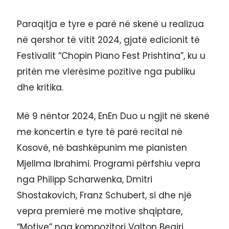
Paraqitja e tyre e parë në skenë u realizua
në qershor të vitit 2024, gjatë edicionit të
Festivalit “Chopin Piano Fest Prishtina”, ku u
pritën me vlerësime pozitive nga publiku
dhe kritika.
Më 9 nëntor 2024, EnEn Duo u ngjit në skenë
me koncertin e tyre të parë recital në
Kosovë, në bashkëpunim me pianisten
Mjellma Ibrahimi. Programi përfshiu vepra
nga Philipp Scharwenka, Dmitri
Shostakovich, Franz Schubert, si dhe një
vepra premierë me motive shqiptare,
“Motive” nga kompozitori Valton Beqiri,