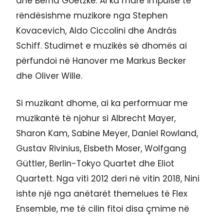
dhe Bernd Goetzke. Ai ka marë impulse të
rëndësishme muzikore nga Stephen
Kovacevich, Aldo Ciccolini dhe András
Schiff. Studimet e muzikës së dhomës ai
përfundoi në Hanover me Markus Becker
dhe Oliver Wille.
Si muzikant dhome, ai ka performuar me
muzikantë të njohur si Albrecht Mayer,
Sharon Kam, Sabine Meyer, Daniel Rowland,
Gustav Rivinius, Elsbeth Moser, Wolfgang
Güttler, Berlin-Tokyo Quartet dhe Eliot
Quartett. Nga viti 2012 deri në vitin 2018, Nini
ishte një nga anëtarët themelues të Flex
Ensemble, me të cilin fitoi disa çmime në