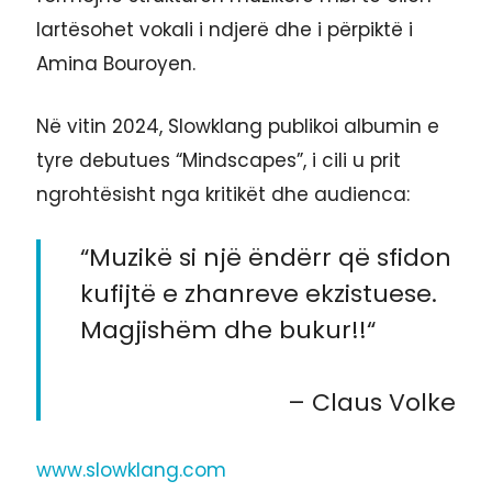
lartësohet vokali i ndjerë dhe i përpiktë i
Amina Bouroyen.
Në vitin 2024, Slowklang publikoi albumin e
tyre debutues “Mindscapes”, i cili u prit
ngrohtësisht nga kritikët dhe audienca:
“Muzikë si një ëndërr që sfidon
kufijtë e zhanreve ekzistuese.
Magjishëm dhe bukur!!“
– Claus Volke
www.slowklang.com