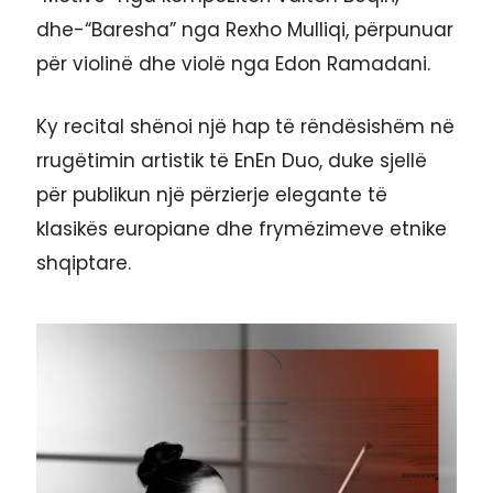
dhe-“Baresha” nga Rexho Mulliqi, përpunuar
për violinë dhe violë nga Edon Ramadani.
Ky recital shënoi një hap të rëndësishëm në
rrugëtimin artistik të EnEn Duo, duke sjellë
për publikun një përzierje elegante të
klasikës europiane dhe frymëzimeve etnike
shqiptare.