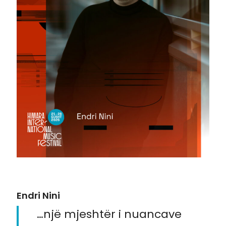
Endri Nini
…një mjeshtër i nuancave