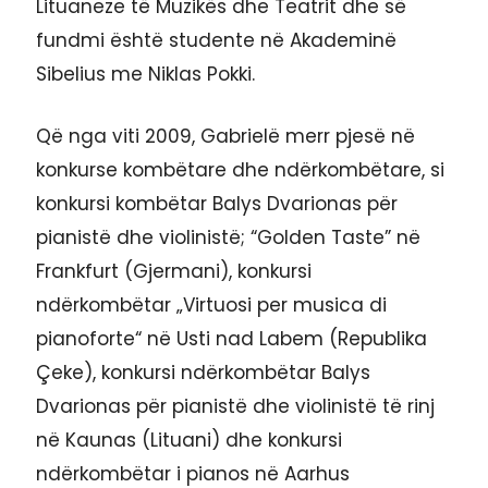
Lituaneze të Muzikës dhe Teatrit dhe së
fundmi është studente në Akademinë
Sibelius me Niklas Pokki.
Që nga viti 2009, Gabrielë merr pjesë në
konkurse kombëtare dhe ndërkombëtare, si
konkursi kombëtar Balys Dvarionas për
pianistë dhe violinistë; “Golden Taste” në
Frankfurt (Gjermani), konkursi
ndërkombëtar „Virtuosi per musica di
pianoforte“ në Usti nad Labem (Republika
Çeke), konkursi ndërkombëtar Balys
Dvarionas për pianistë dhe violinistë të rinj
në Kaunas (Lituani) dhe konkursi
ndërkombëtar i pianos në Aarhus