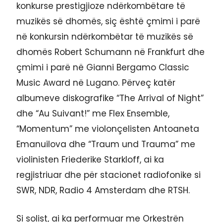
konkurse prestigjioze ndërkombëtare të
muzikës së dhomës, siç është çmimi i parë
në konkursin ndërkombëtar të muzikës së
dhomës Robert Schumann në Frankfurt dhe
çmimi i parë në Gianni Bergamo Classic
Music Award në Lugano. Përveç katër
albumeve diskografike “The Arrival of Night”
dhe “Au Suivant!” me Flex Ensemble,
“Momentum” me violonçelisten Antoaneta
Emanuilova dhe “Traum und Trauma” me
violinisten Friederike Starkloff, ai ka
regjistriuar dhe për stacionet radiofonike si
SWR, NDR, Radio 4 Amsterdam dhe RTSH.
Si solist, ai ka performuar me Orkestrën