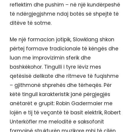
reflektim dhe pushim – në një kundërpeshë
të ndërgjegjshme ndaj botës së shpejtë të
ditëve të sotme.
Me një formacion jotipik, Slowklang shkon
përtej formave tradicionale të këngës dhe
luan me improvizimin sferik dhe
bashkëkohor. Tingulli i tyre lëviz mes
qetësisë delikate dhe ritmeve të fuqishme
– gjithmonë shprehës dhe tërheqës. Për
këtë tingull karakteristik janë përgjegjës
anëtarët e grupit: Robin Gadermaier me
lojën e tij të veçantë të basit elektrik, Robert
Unterköfler me meloditë e saksofonit
formojnë strukturën muzikore mbi të cilën