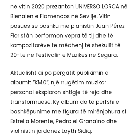
në vitin 2020 prezanton UNIVERSO LORCA në
Bienalen e Flamencos në Sevilje. Vitin
pasues së bashku me pianistin Juan Pérez
Floristán performon vepra të tij dhe të
kompozitorëve të mëdhenj të shekullit të
20-të në Festivalin e Muzikës në Segura.
Aktualisht ai po përgatit publikimin e
albumit “KM.0”, një rrugëtim muzikor
personal eksploron shtigje të reja dhe
transformuese. Ky album do të përfshijë
bashkëpunime me figura të mirënjohura si
Estrella Morente, Pedro el Granaíno dhe
violinistin jordanez Layth Sidiq.