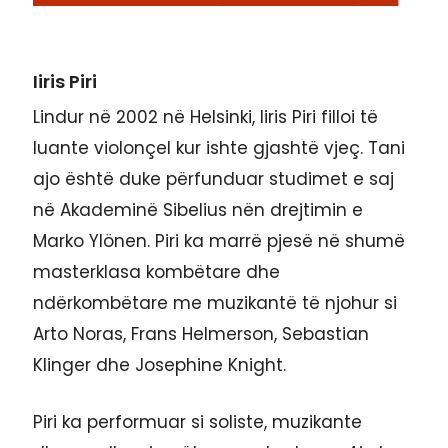
Iiris Piri
Lindur në 2002 në Helsinki, Iiris Piri filloi të
luante violonçel kur ishte gjashtë vjeç. Tani
ajo është duke përfunduar studimet e saj
në Akademinë Sibelius nën drejtimin e
Marko Ylönen. Piri ka marrë pjesë në shumë
masterklasa kombëtare dhe
ndërkombëtare me muzikantë të njohur si
Arto Noras, Frans Helmerson, Sebastian
Klinger dhe Josephine Knight.
Piri ka performuar si soliste, muzikante