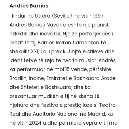
Andres Barrios
I lindur në Utrera (Sevilje) në vitin 1997,
Andrés Barrios Navarro është një pianist
eklektik dhe inovator, Një zë përfaqësues i
brezit të tij, Barrios lëvron flamenkon të
shekullit XXI, i cili prek kufinjtë e stileve dhe
identitetve të reja të “world music”. Andrés
ka performuar në mbi 15 vende, përfshirë
Brazilin, Indinë, Emiratet e Bashkuara Arabe
dhe Shtetet e Bashkuara, dhe ka
prezantuar muzikën e tij në skena të
njohura dhe festivale prestigjioze si Teatro
Real dhe Auditorio Nacional në Madrid, ku
në vitin 2024 u dha permierë vepra e tij me