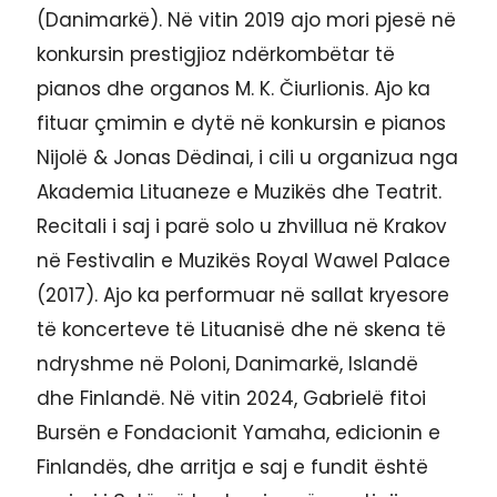
(Danimarkë). Në vitin 2019 ajo mori pjesë në
konkursin prestigjioz ndërkombëtar të
pianos dhe organos M. K. Čiurlionis. Ajo ka
fituar çmimin e dytë në konkursin e pianos
Nijolë & Jonas Dëdinai, i cili u organizua nga
Akademia Lituaneze e Muzikës dhe Teatrit.
Recitali i saj i parë solo u zhvillua në Krakov
në Festivalin e Muzikës Royal Wawel Palace
(2017). Ajo ka performuar në sallat kryesore
të koncerteve të Lituanisë dhe në skena të
ndryshme në Poloni, Danimarkë, Islandë
dhe Finlandë. Në vitin 2024, Gabrielë fitoi
Bursën e Fondacionit Yamaha, edicionin e
Finlandës, dhe arritja e saj e fundit është