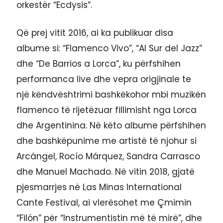
orkestër “Ecdysis”.
Që prej vitit 2016, ai ka publikuar disa
albume si: “Flamenco Vivo”, “Al Sur del Jazz”
dhe “De Barrios a Lorca”, ku përfshihen
performanca live dhe vepra origjinale te
një këndvështrimi bashkëkohor mbi muzikën
flamenco të rijetëzuar fillimisht nga Lorca
dhe Argentinina. Në këto albume përfshihen
dhe bashkëpunime me artistë të njohur si
Arcángel, Rocío Márquez, Sandra Carrasco
dhe Manuel Machado. Në vitin 2018, gjatë
pjesmarrjes në Las Minas International
Cante Festival, ai vlerësohet me Çmimin
“Filón” për “Instrumentistin më të mirë”, dhe