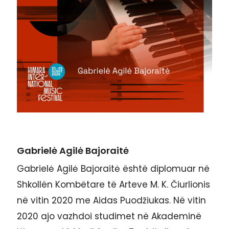
Gabrielė Agilė Bajoraitė
Gabrielė Agilė Bajoraitė është diplomuar në
Shkollën Kombëtare të Arteve M. K. Čiurlionis
në vitin 2020 me Aidas Puodžiukas. Në vitin
2020 ajo vazhdoi studimet në Akademinë